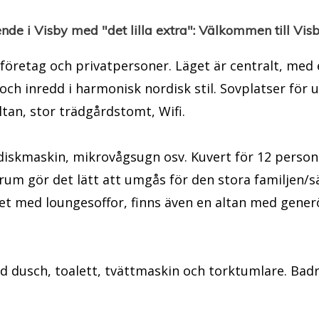
nde i Visby med "det lilla extra": Välkommen till Visb
l företag och privatpersoner. Läget är centralt, med
och inredd i harmonisk nordisk stil. Sovplatser för u
ltan, stor trädgårdstomt, Wifi.
, diskmaskin, mikrovågsugn osv. Kuvert för 12 pers
m gör det lätt att umgås för den stora familjen/sä
t med loungesoffor, finns även en altan med gene
d dusch, toalett, tvättmaskin och torktumlare. Bad