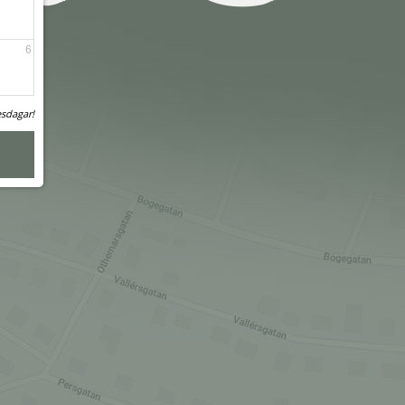
6
sdagar!