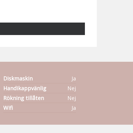
Diskmaskin
Ja
Handikappvänlig
Nej
Rökning tillåten
Nej
Wifi
Ja