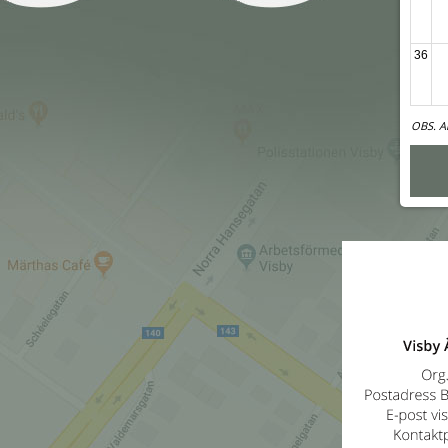
36
OBS. A