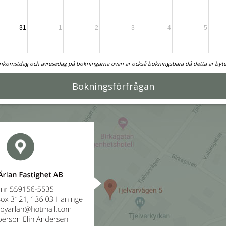
31
1
2
3
4
5
nkomstdag och avresedag på bokningarna ovan är också bokningsbara då detta är byte
Bokningsförfrågan