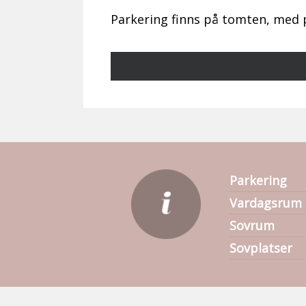
Parkering finns på tomten, med pl
Parkering
Vardagsrum
Sovrum
Sovplatser