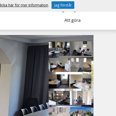
licka här för mer information
.
Jag förstår
ömen
Almedalsveckan
Vanliga frågor
Att göra