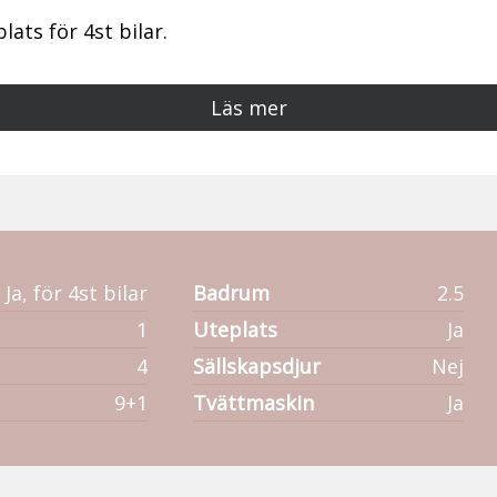
ats för 4st bilar.
Läs mer
Ja, för 4st bilar
Badrum
2.5
1
Uteplats
Ja
4
Sällskapsdjur
Nej
9+1
Tvättmaskin
Ja