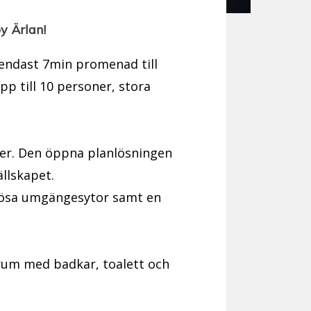
y Ärlan!
 endast 7min promenad till
pp till 10 personer, stora
oner. Den öppna planlösningen
llskapet.
rösa umgängesytor samt en
rum med badkar, toalett och